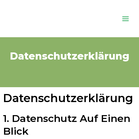
Zum
Main
Inhalt
Men
springen
Datenschutzerklärung
Datenschutz­erklärung
1. Datenschutz Auf Einen
Blick