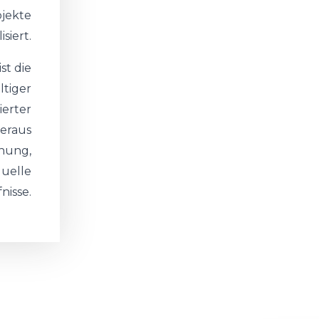
ojekte
isiert.
st die
tiger
ierter
ieraus
anung,
duelle
nisse.