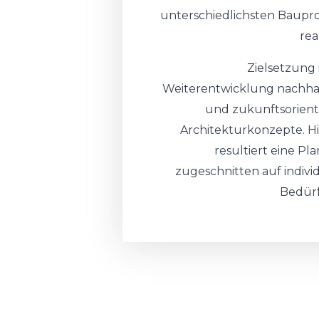
unterschiedlichsten Baupr
real
Zielsetzung i
Weiterentwicklung nachhal
und zukunftsorient
Architekturkonzepte. H
resultiert eine Pl
zugeschnitten auf indivi
Bedürf