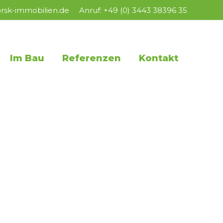
rsk-immobilien.de
Anruf: +49 (0) 3443 38396 35
Im Bau
Referenzen
Kontakt