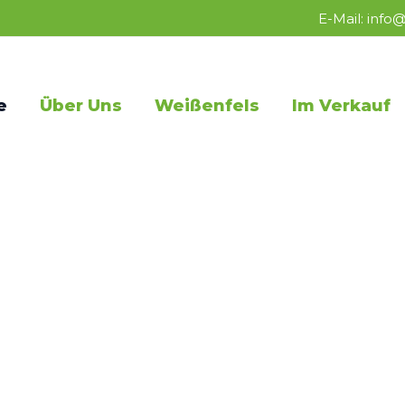
E-Mail:
info@
e
Über Uns
Weißenfels
Im Verkauf
Willkommen
bei RSK Immobilien GmbH