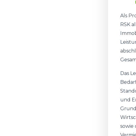
Als Pr
RSK al
Immobi
Leistu
abschl
Gesam
Das Le
Bedar
Stando
und E
Grund
Wirts
sowie 
Vermie