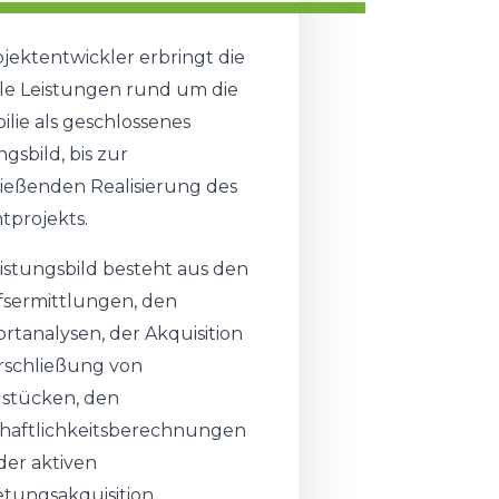
ojektentwickler erbringt die
le Leistungen rund um die
lie als geschlossenes
ngsbild, bis zur
ießenden Realisierung des
tprojekts.
istungsbild besteht aus den
fsermittlungen, den
rtanalysen, der Akquisition
rschließung von
stücken, den
chaftlichkeitsberechnungen
der aktiven
tungsakquisition.