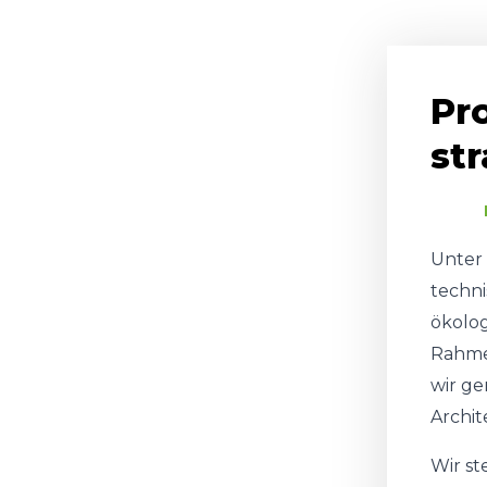
Pr
str
Unter
techn
ökolog
Rahme
wir ge
Archi
Wir st