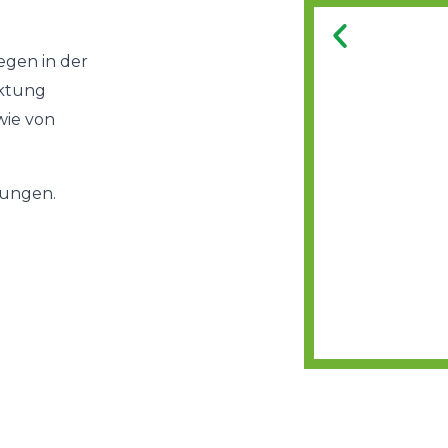
egen in der
rktung
wie von
tungen.