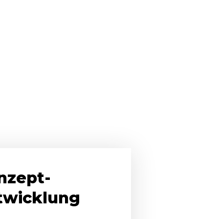
nzept-
twicklung