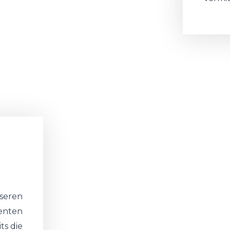
seren
enten
ts die